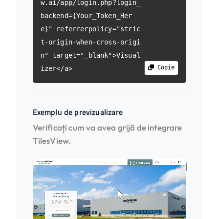
w.ai/app/login.php?login_
backend={Your_Token_Her
e}" referrerpolicy="stric
t-origin-when-cross-origi
n" target="_blank">Visual
Copie
izer</a>
Exemplu de previzualizare
Verificați cum va avea grijă de integrare
TilesView.