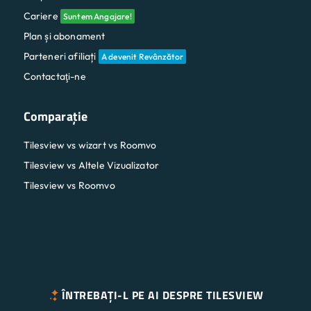
Cariere
Suntem Angajare!
Plan și abonament
Parteneri afiliați
A devenit Revânzător
Contactaţi-ne
Comparaţie
Tilesview vs wizart vs Roomvo
Tilesview vs Altele Vizualizator
Tilesview vs Roomvo
ÎNTREBAȚI-L PE AI DESPRE TILESVIEW