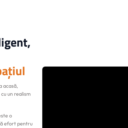
igent,
pațiul
a acasă,
 cu un realism
este o
ră efort pentru