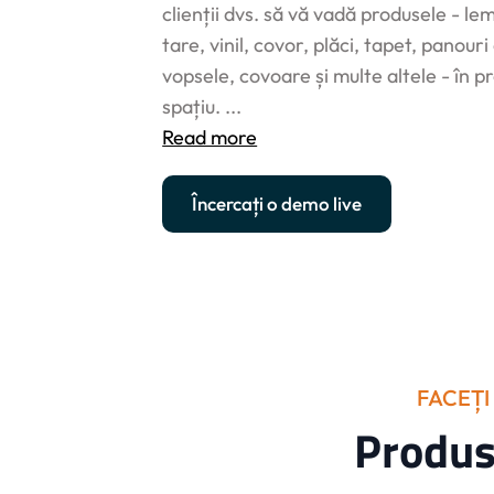
clienții dvs. să vă vadă produsele - le
tare, vinil, covor, plăci, tapet, panour
vopsele, covoare și multe altele - în pr
spațiu.
...
Read more
Încercați o demo live
FACEȚI
Produs