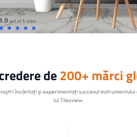
ncredere de
200+ mărci gl
 noștri încântați și experimentați succesul instrumentului
lui Tilesview.