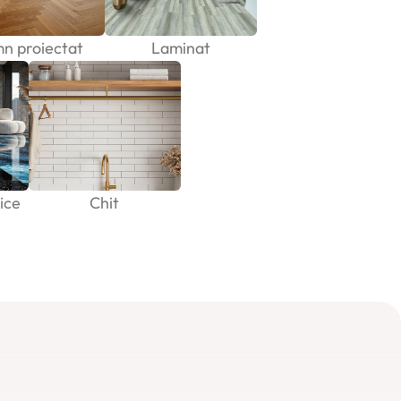
n proiectat
Laminat
ice
Chit