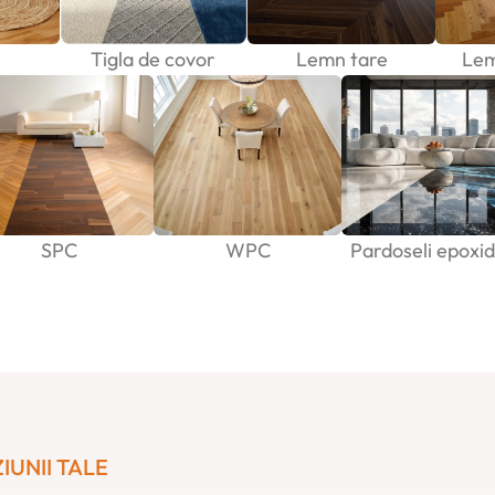
Tigla de covor
Lemn tare
Lem
SPC
WPC
Pardoseli epoxid
IUNII TALE