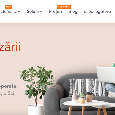
-vă
Nou
Actualizați
cteristici
Soluții
Prețuri
Blog
a lua legatura
zării
-perete,
 plăci,