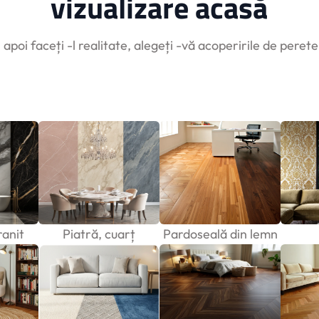
vizualizare acasă
, apoi faceți -l realitate, alegeți -vă acoperirile de peret
anit
Piatră, cuarț
Pardoseală din lemn