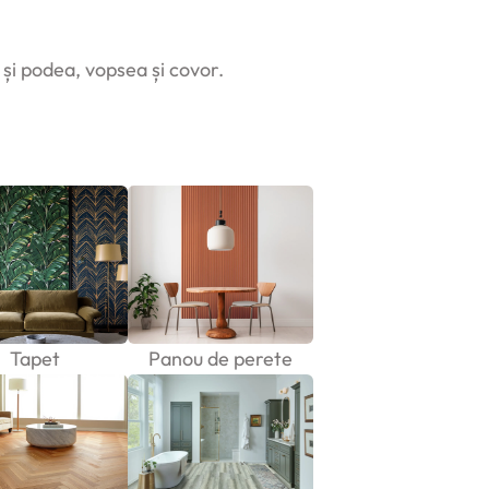
e și podea, vopsea și covor.
Tapet
Panou de perete