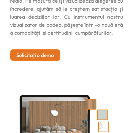
reală. Pe măsură ce își vizualizează alegerile cu
încredere, ajutăm să le creștem satisfacția și
luarea deciziilor lor. Cu instrumentul nostru
vizualizator de podea, pășește într -o nouă eră
a comodității și certitudinii cumpărăturilor.
Solicitați o demo