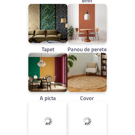
emn
Tapet
Panou de perete
A picta
Covor