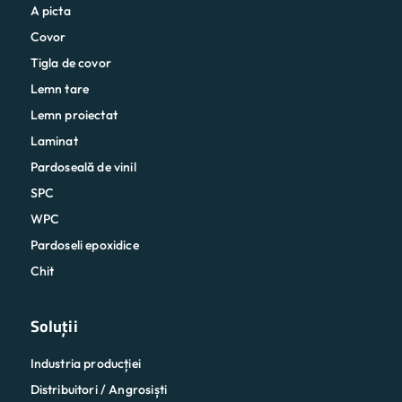
A picta
Covor
Tigla de covor
Lemn tare
Lemn proiectat
Laminat
Pardoseală de vinil
SPC
WPC
Pardoseli epoxidice
Chit
Soluții
Industria producției
Distribuitori / Angrosiști