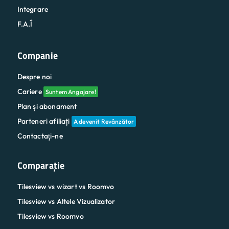
Integrare
F.A.Î
Companie
Despre noi
Cariere
Suntem Angajare!
Plan și abonament
Parteneri afiliați
A devenit Revânzător
Contactaţi-ne
Comparaţie
Tilesview vs wizart vs Roomvo
Tilesview vs Altele Vizualizator
Tilesview vs Roomvo