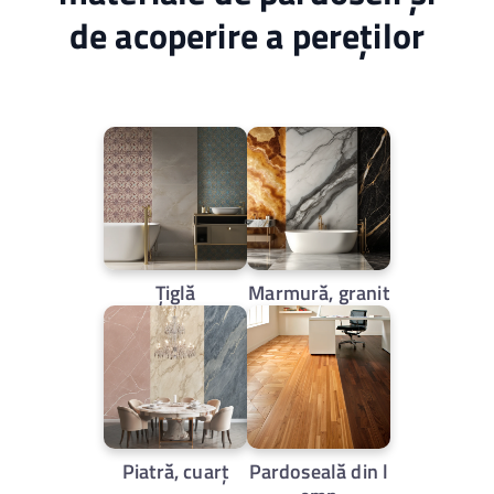
de acoperire a pereților
Ţiglă
Marmură, granit
Piatră, cuarț
Pardoseală din l